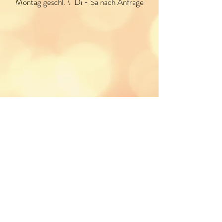
Montag geschl. \ Di - Sa nach Anfrage
© 2018 by
Rainer Wilkening